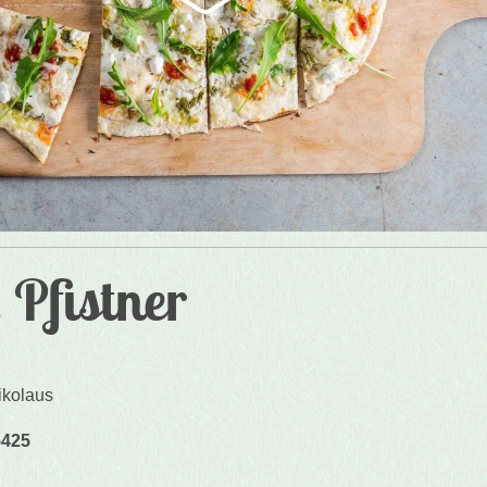
 Pfistner
ikolaus
5425