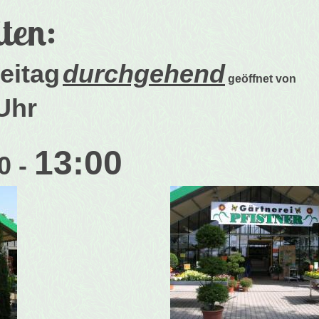
ten:
eitag
durchgehend
geöffnet von
 Uhr
13:00
0 -