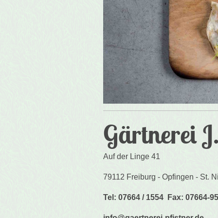
Gärtnerei J.
Auf der Linge 41
79112 Freiburg - Opfingen - St. N
Tel: 07664 / 1554 Fax: 07664-9
info@gaertnerei-pfistner.de