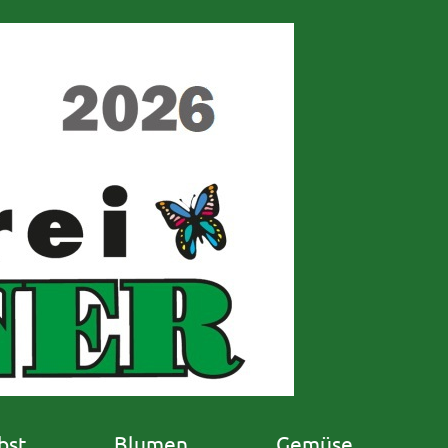
bst
Blumen
Gemüse